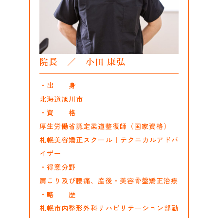
院長 ／ 小田 康弘
・出 身
北海道旭川市
・資 格
厚生労働省認定柔道整復師（国家資格）
札幌美容矯正スクール｜テクニカルアドバ
イザー
・得意分野
肩こり及び腰痛、産後・美容骨盤矯正治療
・略 歴
札幌市内整形外科リハビリテーション部勤