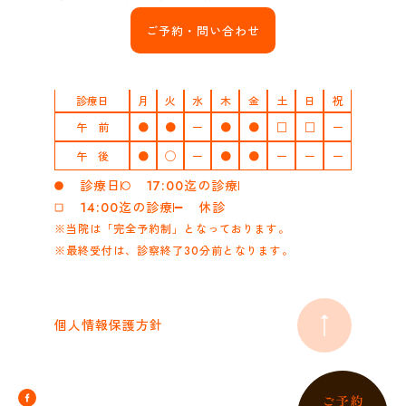
ご予約・問い合わせ
診療日
月
火
水
木
金
土
日
祝
午 前
●
●
ー
●
●
□
□
ー
午 後
●
◯
ー
●
●
ー
ー
ー
診療日
17:00迄の診療
14:00迄の診療
休診
※当院は「完全予約制」となっております。
※最終受付は、診察終了30分前となります。
個人情報保護方針