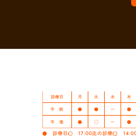
診療日
月
火
水
木
午 前
●
●
ー
●
午 後
●
◯
ー
●
診療日
17:00迄の診療
14: