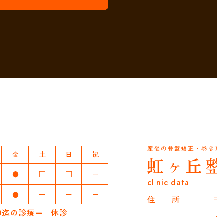
金
土
日
祝
●
□
□
ー
clinic data
●
ー
ー
ー
住 所
00迄の診療
休診