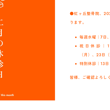
●虹ヶ丘整骨院、20
ります。
毎週水曜｜7日、
祝日休診｜1
（月）、23日
特別休診｜13日
皆様、ご確認よろし