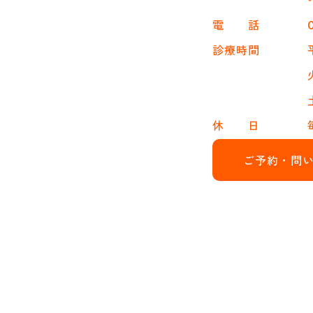
電 話
診療時間
休 日
ご予約・問