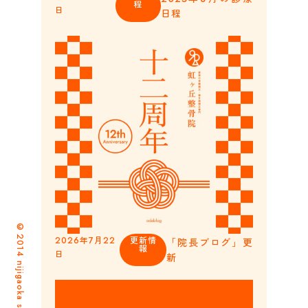
程
日
日程
©2014 nijigaoka seikotsuin
2026年7月22
更新情
「院長ブログ」更
報
日
新