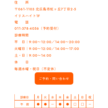
住 所
〒061-1103 北広島市虹ヶ丘7丁目2-5
イリスハイト1F
電 話
011-378-4056（予約受付）
診療時間
平 日｜9:00〜12:00／14:00〜20:00
火曜日｜9:00〜12:00／14:00〜17:00
土・日｜9:00〜14:00
休 日
毎週水曜・祝日（不定休）
ご予約・問い合わせ
診療日
月
火
水
木
金
土
日
祝
午 前
●
●
ー
●
●
□
□
ー