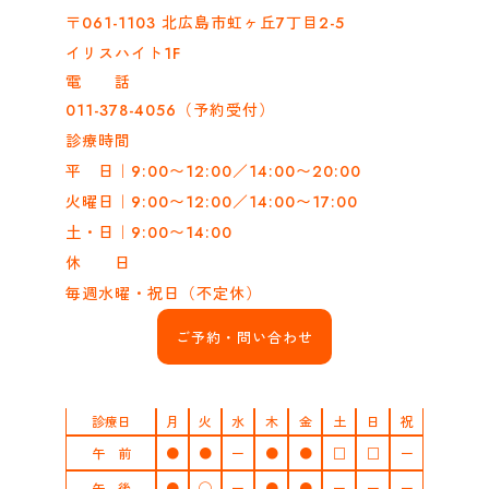
〒061-1103 北広島市虹ヶ丘7丁目2-5
イリスハイト1F
電 話
011-378-4056（予約受付）
診療時間
平 日｜9:00〜12:00／14:00〜20:00
火曜日｜9:00〜12:00／14:00〜17:00
土・日｜9:00〜14:00
休 日
毎週水曜・祝日（不定休）
ご予約・問い合わせ
診療日
月
火
水
木
金
土
日
祝
午 前
●
●
ー
●
●
□
□
ー
午 後
●
◯
ー
●
●
ー
ー
ー