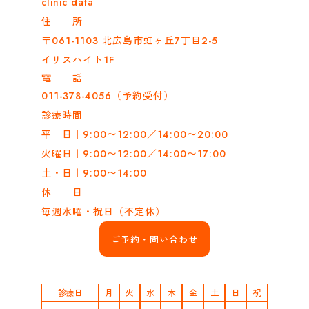
clinic data
住 所
〒061-1103 北広島市虹ヶ丘7丁目2-5
イリスハイト1F
電 話
011-378-4056（予約受付）
診療時間
平 日｜9:00〜12:00／14:00〜20:00
火曜日｜9:00〜12:00／14:00〜17:00
土・日｜9:00〜14:00
休 日
毎週水曜・祝日（不定休）
ご予約・問い合わせ
診療日
月
火
水
木
金
土
日
祝