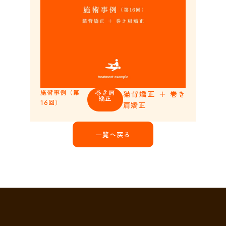
施術事例（第
巻き肩
猫背矯正 ＋ 巻き
矯正
16回）
肩矯正
一覧へ戻る