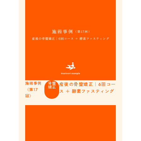
施術事例
骨盤
産後の骨盤矯正｜6回コー
矯正
（第17
ス ＋ 酵素ファスティング
回）